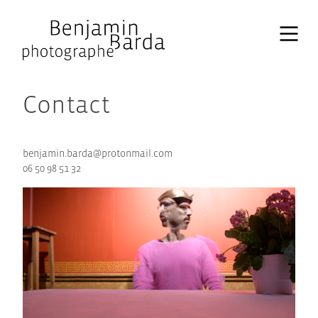
Skip
to
content
Contact
benjamin.barda@protonmail.com
06 50 98 51 32