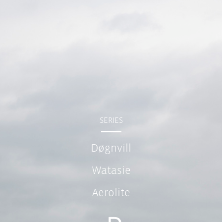
Skip
to
content
SERIES
Døgnvill
Watasie
Aerolite