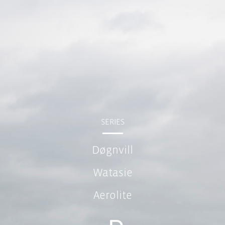
Skip
to
content
SERIES
Døgnvill
Watasie
Aerolite