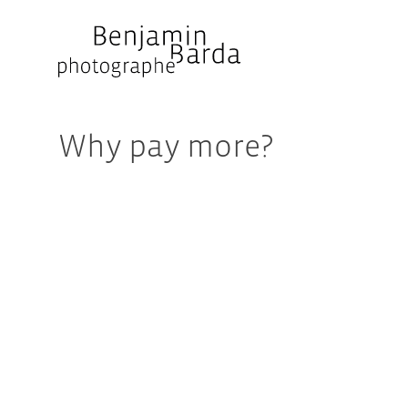
Skip
to
content
Why pay more?